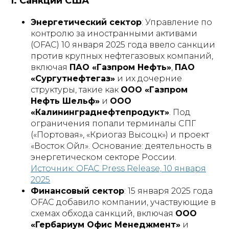
1. Санкции США
Энергетический сектор
: Управление по
контролю за иностранными активами
(OFAC) 10 января 2025 года ввело санкции
против крупных нефтегазовых компаний,
включая
ПАО «Газпром Нефть»
,
ПАО
«Сургутнефтегаз»
и их дочерние
структуры, такие как
ООО «Газпром
Нефть Шельф»
и
ООО
«Калининграднефтепродукт»
. Под
ограничения попали терминалы СПГ
(«Портовая», «Криогаз Высоцк») и проект
«Восток Ойл». Основание: деятельность в
энергетическом секторе России.
Источник: OFAC Press Release, 10 января
2025
Финансовый сектор
: 15 января 2025 года
OFAC добавило компании, участвующие в
схемах обхода санкций, включая
ООО
«Гербариум Офис Менеджмент»
и