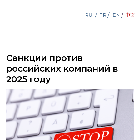
/
/
/
/
RU
RU
TR
TR
EN
EN
中文
中文
Санкции против
российских компаний в
2025 году