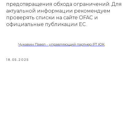
КОНСУЛЬТАЦИЯ ПО
предотвращения обхода ограничений. Для
ЮРИДИЧЕСКИМ
актуальной информации рекомендуем
ВОПРОСАМ В ТУРЦИИ
проверять списки на сайте OFAC и
официальные публикации ЕС.
Запишитесь на консультацию -
свяжитесь с нами любым удобным Вам
способом
Чукавин Павел - управляющий партнер РТ ЮК
18.05.2025
ЗАПИСЬ НА КОНСУЛЬТАЦИЮ
© 2023 Российско-Турецкая
Юридическая Компания