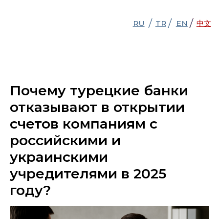
/
/
/
/
RU
RU
TR
TR
EN
EN
中文
中文
Почему турецкие банки
отказывают в открытии
счетов компаниям с
российскими и
украинскими
учредителями в 2025
году?