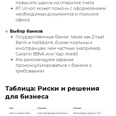
повысить шансы на открытие счёта.
RT Union может помочь с оформлением
необходимых документов и поиском
офиса.
4.
Выбор банков
:
Государственные банки, такие как Ziraat
Bank и Halkbank, более лояльны к
иностранцам, чем частные (например,
Garanti BBVA или Yapı Kredi).
Мы рекомендуем заранее
проконсультироваться с банком о
требованиях.
КОНСУЛЬТАЦИЯ ПО
ЮРИДИЧЕСКИМ
ВОПРОСАМ В ТУРЦИИ
Таблица: Риски и решения
Запишитесь на консультацию -
для бизнеса
свяжитесь с нами любым удобным Вам
способом