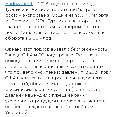
Endowment
, в 2023 году торговля между
Турцией и Россией достигла $62 млрд, с
ростом экспорта из Турции на 43% и импорта
из России на 125%. Турция стала вторым по
значимости торговым партнёром России
после Китая, с амбициозной целью достичь
оборота в $100 млрд.
Однако этот подход вызвал обеспокоенность
Запада. США и ЕС подозревают Турцию в
обходе санкций через экспорт товаров
двойного назначения, таких как микрочипы,
что привело к усилению давления. В 2024 году
США ввели санкции против ряда турецких
компаний, обвиняя их в поддержке
российских военных усилий (
Reuters
). Это
давление вынудило турецкие банки
ужесточить процедуры проверки клиентов,
особенно тех, кто связан с Россией или
Украиной.