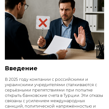
Главная
О компании
Законы
Блог
Контакты
Введение
В 2025 году компании с российскими и
украинскими учредителями сталкиваются с
серьёзными препятствиями при попытке
открыть банковские счета в Турции. Эти отказы
связаны с усилением международных
санкций, политической напряжённостью и