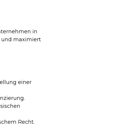
Unternehmen in
n und maximiert
ellung einer
nzierung.
ssischen
schem Recht.