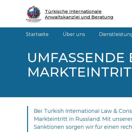
Startseite
Über uns
Dienstleistungen
Türkische Internationale
Anwaltskanzlei und Beratung
Startseite
Über uns
Dienstleistun
UMFASSENDE 
MARKTEINTRIT
Bei Turkish International Law & Co
Markteintritt in Russland. Mit unser
Sanktionen sorgen wir für einen rech