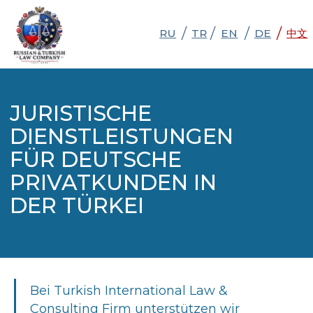
/
/
/
/
RU
RU
TR
TR
EN
EN
DE
DE
中文
中文
JURISTISCHE
DIENSTLEISTUNGEN
FÜR DEUTSCHE
PRIVATKUNDEN IN
DER TÜRKEI
Bei Turkish International Law &
Consulting Firm unterstützen wir