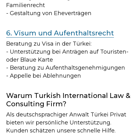
Familienrecht
- Gestaltung von Eheverträgen
6. Visum und Aufenthaltsrecht
Beratung zu Visa in der Türkei:
VEREINBAREN SIE EINE
- Unterstützung bei Anträgen auf Touristen-
RECHTLICHE BERATUNG
oder Blaue Karte
- Beratung zu Aufenthaltsgenehmigungen
Vereinbaren Sie eine Beratung –
kontaktieren Sie uns auf die für Sie
- Appelle bei Ablehnungen
bequemste Weise
Warum Turkish International Law &
Consulting Firm?
BERATUNGSTERMIN VEREINBAREN
Als deutschsprachiger Anwalt Türkei Privat
bieten wir persönliche Unterstützung.
Kunden schätzen unsere schnelle Hilfe.