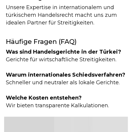
Vereinbaren Sie eine Beratung –
Unsere Expertise in internationalem und
kontaktieren Sie uns auf die für Sie
türkischem Handelsrecht macht uns zum
bequemste Weise
idealen Partner für Streitigkeiten.
Häufige Fragen (FAQ)
BERATUNGSTERMIN VEREINBAREN
Was sind Handelsgerichte in der Türkei?
Gerichte für wirtschaftliche Streitigkeiten.
Warum internationales Schiedsverfahren?
Schneller und neutraler als lokale Gerichte.
© 2023 Türkische Internationale
Welche Kosten entstehen?
Anwaltskanzlei und Beratung
Wir bieten transparente Kalkulationen.
Policy