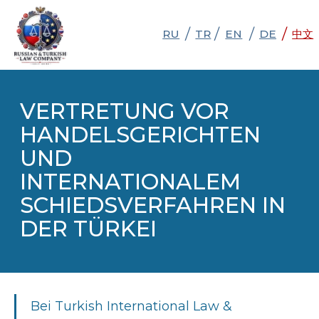
/
/
/
/
RU
RU
TR
TR
EN
EN
DE
DE
中文
中文
VERTRETUNG VOR
HANDELSGERICHTEN
UND
INTERNATIONALEM
SCHIEDSVERFAHREN IN
DER TÜRKEI
Bei Turkish International Law &