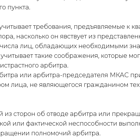
о пункта.
учитывает требования, предъявляемые к к
ора, насколько он явствует из представленн
з числа лиц, обладающих необходимыми зн
 учитывает такие соображения, которые мо
истрастного арбитра.
битра или арбитра-председателя МКАС пр
ом лица, не являющегося гражданином тех 
й из сторон об отводе арбитра или прекра
ской или фактической неспособности выпо
екращении полномочий арбитра.