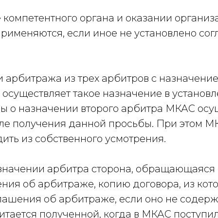
 компетентного органа и оказании организ
именяются, если иное не установлено сог
и арбитража из трех арбитров с назначени
 осуществляет такое назначение в установл
ы о назначении второго арбитра МКАС осу
сле получения данной просьбы. При этом М
ить из собственного усмотрения.
значении арбитра сторона, обращающаяся с
ия об арбитраже, копию договора, из кот
глашения об арбитраже, если оно не содерж
итается полученной, когда в МКАС поступил