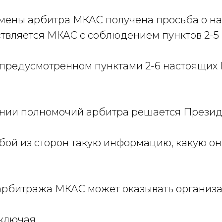
замены арбитра МКАС получена просьба о н
ствляется МКАС с соблюдением пунктов 2-5
, предусмотренном пунктами 2-6 настоящих
щении полномочий арбитра решается Прези
бой из сторон такую информацию, какую о
а арбитража МКАС может оказывать организ
включая