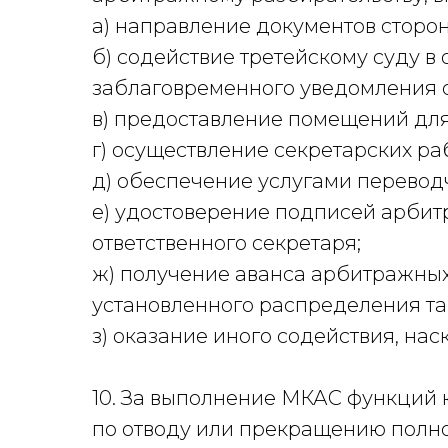
а) направление документов сторо
б) содействие третейскому суду в
заблаговременного уведомления 
в) предоставление помещений для
г) осуществление секретарских ра
д) обеспечение услугами перевод
е) удостоверение подписей арби
ответственного секретаря;
ж) получение аванса арбитражных
установленного распределения та
з) оказание иного содействия, нас
10. За выполнение МКАС функций 
по отводу или прекращению полно