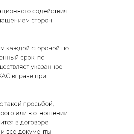
ационного содействия
лашением сторон,
ем каждой стороной по
енный срок, по
ществляет указанное
КАС вправе при
 такой просьбой,
орого или в отношении
ится в договоре.
и все документы,