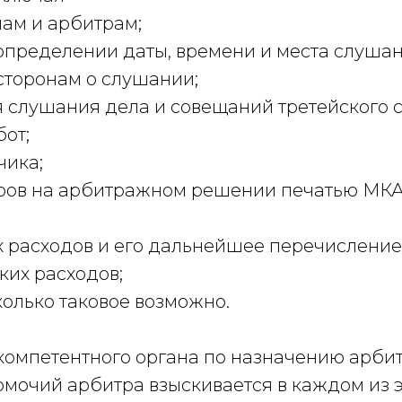
нам и арбитрам;
 определении даты, времени и места слуша
сторонам о слушании;
 слушания дела и совещаний третейского с
бот;
чика;
тров на арбитражном решении печатью МКА
 расходов и его дальнейшее перечисление
ких расходов;
колько таковое возможно.
компетентного органа по назначению арби
мочий арбитра взыскивается в каждом из э