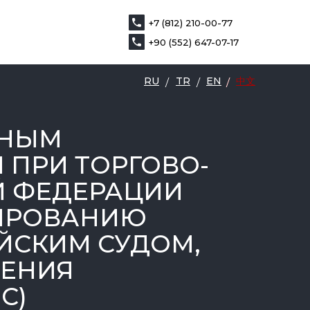
+7 (812) 210-00-77
+7 (812) 210-00-77
RU
TR
EN
中文
+90 (552) 647-07-17
+90 (552) 647-07-17
RU
TR
EN
中文
/
/
/
/
ДНЫМ
ПРИ ТОРГОВО-
Й ФЕДЕРАЦИИ
РИРОВАНИЮ
ЙСКИМ СУДОМ,
ШЕНИЯ
C)