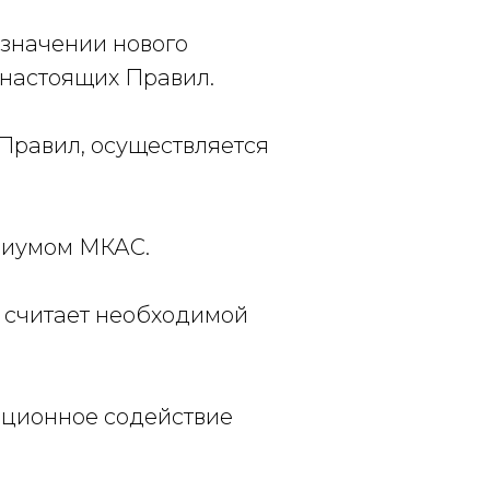
азначении нового
 настоящих Правил.
 Правил, осуществляется
диумом МКАС.
н считает необходимой
ационное содействие