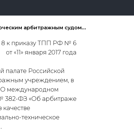
ческим арбитражным судом...
8 к приказу ТПП РФ № 6
от «11» января 2017 года
 палате Российской
тражным учреждением, в
1 «О международном
 № 382-ФЗ «Об арбитраже
в качестве
иально-техническое
.