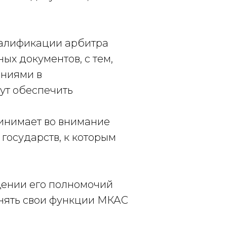
валификации арбитра
ых документов, с тем,
аниями в
гут обеспечить
инимает во внимание
государств, к которым
щении его полномочий
лнять свои функции МКАС