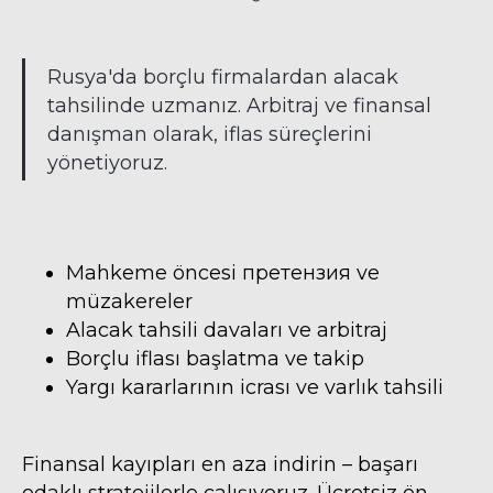
Rusya'da borçlu firmalardan alacak
tahsilinde uzmanız. Arbitraj ve finansal
danışman olarak, iflas süreçlerini
yönetiyoruz.
Mahkeme öncesi претензия ve
müzakereler
Alacak tahsili davaları ve arbitraj
RUSYA’DA HUKUKI
Borçlu iflası başlatma ve takip
DANIŞMANLIK HIZMETI
Yargı kararlarının icrası ve varlık tahsili
Danışmanlık için randevu alın – bizimle
size en uygun şekilde iletişime geçin
Finansal kayıpları en aza indirin – başarı