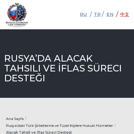
/
/
/
RU
RU
TR
TR
EN
EN
中文
中文
RUSYA’DA ALACAK
TAHSILI VE İFLAS SÜRECI
DESTEĞI
Ana Sayfa
/
Rusya’daki Türk Şirketlerine ve Tüzel Kişilere Hukuki Hizmetler
/
Alacak Tahsili ve İflas Süreci Desteği