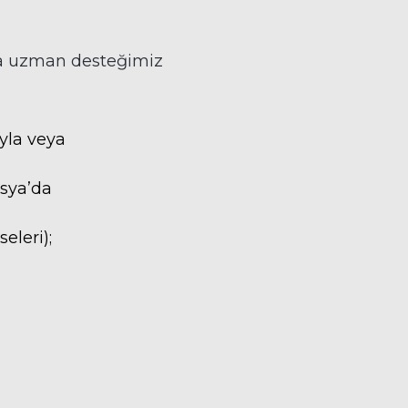
da uzman desteğimiz
yla veya
usya’da
eleri);