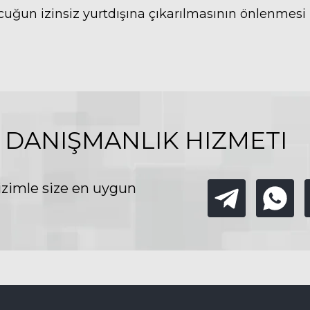
cuğun izinsiz yurtdışına çıkarılmasının önlenmes
 DANIŞMANLIK HIZMETI
izimle size en uygun