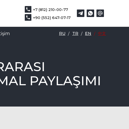
+7 (812) 210-00-77
+7 (812) 210-00-77
EN
中文
+90 (552) 647-07-17
+90 (552) 647-07-17
tişim
RU
/
TR
/
EN
/
中文
RARASI
MAL PAYLAŞIMI