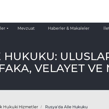
RU
TR
evzuat
İletişim
Haberler & Makaleler
ler
Mevzuat
Haberler & Makaleler
İle
E HUKUKU: ULUSLA
AKA, VELAYET VE 
ik Hukuki Hizmetler
Rusya’da Aile Hukuku
/