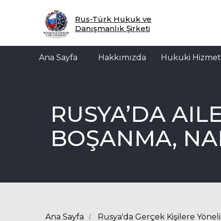
Ana Sayfa
Hakkımızda
Hukuki Hizmetler
M
Rus-Türk Hukuk ve
Danışmanlık Şirketi
Ana Sayfa
Hakkımızda
Hukuki Hizmet
RUSYA’DA AIL
BOŞANMA, NAF
Ana Sayfa
Rusya'da Gerçek Kişilere Yönel
/