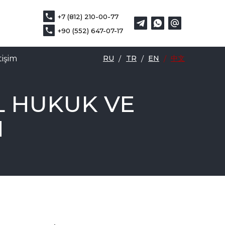
+7 (812) 210-00-77
+7 (812) 210-00-77
EN
中文
+90 (552) 647-07-17
+90 (552) 647-07-17
tişim
RU
/
TR
/
EN
/
中文
EL HUKUK VE
N