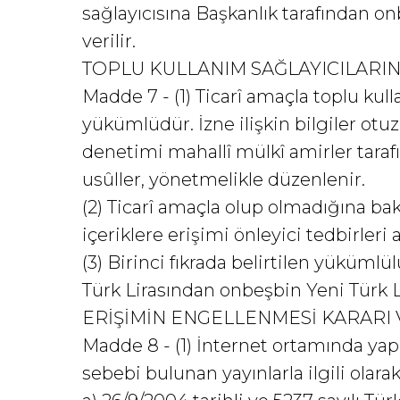
sağlayıcısına Başkanlık tarafından onb
verilir.
TOPLU KULLANIM SAĞLAYICILARI
Madde 7 - (1) Ticarî amaçla toplu kul
yükümlüdür. İzne ilişkin bilgiler otu
denetimi mahallî mülkî amirler tarafı
usûller, yönetmelikle düzenlenir.
(2) Ticarî amaçla olup olmadığına ba
içeriklere erişimi önleyici tedbirler
(3) Birinci fıkrada belirtilen yüküml
Türk Lirasından onbeşbin Yeni Türk Lir
ERİŞİMİN ENGELLENMESİ KARARI 
Madde 8 - (1) İnternet ortamında yap
sebebi bulunan yayınlarla ilgili olara