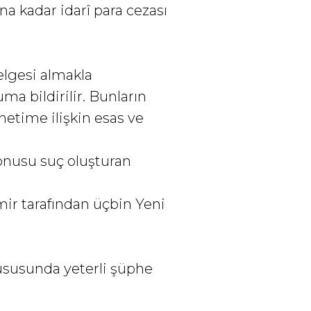
na kadar idarî para cezası
belgesi almakla
ma bildirilir. Bunların
netime ilişkin esas ve
konusu suç oluşturan
amir tarafından üçbin Yeni
hususunda yeterli şüphe