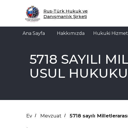
Ana Sayfa
Hakkımızda
Hukuki Hizmetler
M
Rus-Türk Hukuk ve
Danışmanlık Şirketi
Ana Sayfa
Hakkımızda
Hukuki Hizmet
5718 SAYILI 
USUL HUKUKU
Ev
/
Mevzuat
/
5718 sayılı Milletlera