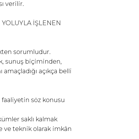
 verilir.
 YOLUYLA İŞLENEN
ikten sorumludur.
cak, sunuş biçiminden,
ı amaçladığı açıkça belli
r faaliyetin söz konusu
hükümler saklı kalmak
 ve teknik olarak imkân