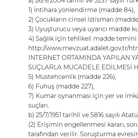
a) 26/9/2004 tarihli ve 5237 sayılı T
1) İntihara yönlendirme (madde 84),
2) Çocukların cinsel istismarı (madde 1
3) Uyuşturucu veya uyarıcı madde kul
4) Sağlık için tehlikeli madde temini
http://www.mevzuat.adalet.gov.tr/html
İNTERNET ORTAMINDA YAPILAN Y
SUÇLARLA MÜCADELE EDİLMESİ HA
5) Müstehcenlik (madde 226),
6) Fuhuş (madde 227),
7) Kumar oynanması için yer ve imk
suçları.
b) 25/7/1951 tarihli ve 5816 sayılı At
(2) Erişimin engellenmesi kararı, 
tarafından verilir. Soruşturma evre