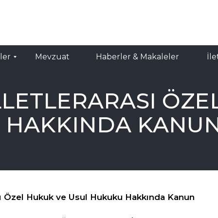
RU
TR
evzuat
İletişim
Haberler & Makaleler
ler
Mevzuat
Haberler & Makaleler
İle
MILLETLERARASI ÖZ
 HAKKINDA KANU
rası Özel Hukuk ve Usul Hukuku Hakkında Kanun