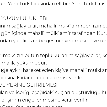
in Yeni Türk Lirasından ellibin Yeni Türk Lirası
N YÜKÜMLÜLÜKLERİ
lanım sağlayıcılar, mahallî mülkî amirden izin 
z gün içinde mahallî mülkî amir tarafından Kuru
ndan yapılır. İzin belgesinin verilmesine ve de
kılmaksızın bütün toplu kullanım sağlayıcılar, 
i almakla yükümlüdür.
ülüğe aykırı hareket eden kişiye mahallî mülkî 
asına kadar idarî para cezası verilir.
VE YERİNE GETİRİLMESİ
ılan ve içeriği aşağıdaki suçları oluşturduğu 
k erişimin engellenmesine karar verilir: