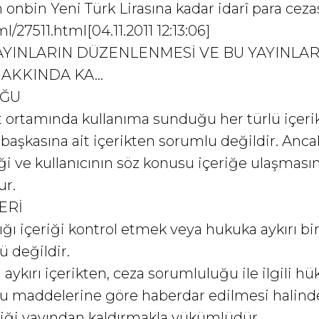
 onbin Yeni Türk Lirasına kadar idarî para cezası
/27511.html[04.11.2011 12:13:06]
AYINLARIN DÜZENLENMESİ VE BU YAYINLAR
KKINDA KA...
UĞU
rnet ortamında kullanıma sunduğu her türlü içer
ığı başkasına ait içerikten sorumlu değildir. An
i ve kullanıcının söz konusu içeriğe ulaşmasın
ur.
ERİ
dığı içeriği kontrol etmek veya hukuka aykırı bi
 değildir.
a aykırı içerikten, ceza sorumluluğu ile ilgili 
cu maddelerine göre haberdar edilmesi halinde
iği yayından kaldırmakla yükümlüdür.