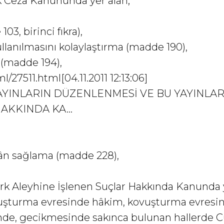
ürk Ceza Kanununda yer alan;
03, birinci fıkra),
lanılmasını kolaylaştırma (madde 190),
 (madde 194),
/27511.html[04.11.2011 12:13:06]
AYINLARIN DÜZENLENMESİ VE BU YAYINLAR
KKINDA KA...
ân sağlama (madde 228),
atürk Aleyhine İşlenen Suçlar Hakkında Kanunda 
soruşturma evresinde hâkim, kovuşturma evre
sinde, gecikmesinde sakınca bulunan hallerde 