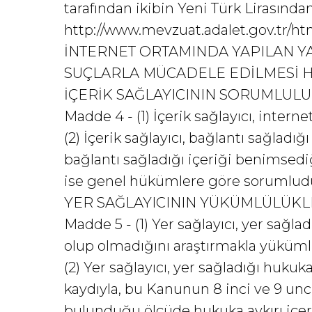
tarafından ikibin Yeni Türk Lirasından
http://www.mevzuat.adalet.gov.tr/html
İNTERNET ORTAMINDA YAPILAN Y
SUÇLARLA MÜCADELE EDİLMESİ HA
İÇERİK SAĞLAYICININ SORUMLUL
Madde 4 - (1) İçerik sağlayıcı, inte
(2) İçerik sağlayıcı, bağlantı sağlad
bağlantı sağladığı içeriği benimsediğ
ise genel hükümlere göre sorumlud
YER SAĞLAYICININ YÜKÜMLÜLÜKL
Madde 5 - (1) Yer sağlayıcı, yer sağla
olup olmadığını araştırmakla yükümlü
(2) Yer sağlayıcı, yer sağladığı hukuk
kaydıyla, bu Kanunun 8 inci ve 9 un
bulunduğu ölçüde hukuka aykırı içer