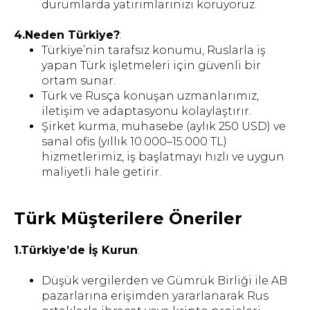
durumlarda yatırımlarınızı koruyoruz.
4.Neden Türkiye?
:
Türkiye’nin tarafsız konumu, Ruslarla iş
yapan Türk işletmeleri için güvenli bir
ortam sunar.
Türk ve Rusça konuşan uzmanlarımız,
iletişim ve adaptasyonu kolaylaştırır.
Şirket kurma, muhasebe (aylık 250 USD) ve
sanal ofis (yıllık 10.000–15.000 TL)
hizmetlerimiz, iş başlatmayı hızlı ve uygun
maliyetli hale getirir.
Türk Müşterilere Öneriler
RUSYA’DA HUKUKI
DANIŞMANLIK HIZMETI
1.Türkiye’de İş Kurun
:
Danışmanlık için randevu alın – bizimle
Düşük vergilerden ve Gümrük Birliği ile AB
size en uygun şekilde iletişime geçin
pazarlarına erişimden yararlanarak Rus