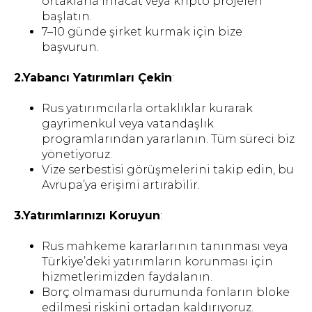
ortaklarla ihracat veya kripto projeleri
başlatın.
7–10 günde şirket kurmak için bize
başvurun.
DANIŞMANLIK RANDEVUSU
2.Yabancı Yatırımları Çekin
:
Rus yatırımcılarla ortaklıklar kurarak
gayrimenkul veya vatandaşlık
programlarından yararlanın. Tüm süreci biz
yönetiyoruz.
© 2023 Rus-Türk Hukuk ve
Vize serbestisi görüşmelerini takip edin, bu
Danışmanlık Şirketi
Avrupa’ya erişimi artırabilir.
Policy
3.Yatırımlarınızı Koruyun
:
Rus mahkeme kararlarının tanınması veya
Türkiye’deki yatırımların korunması için
hizmetlerimizden faydalanın.
Borç olmaması durumunda fonların bloke
edilmesi riskini ortadan kaldırıyoruz.