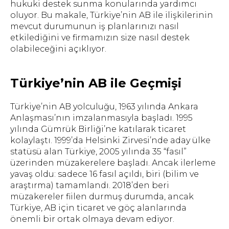
hukuki destek sunma konularında yardımcı
oluyor. Bu makale, Türkiye’nin AB ile ilişkilerinin
mevcut durumunun iş planlarınızı nasıl
etkilediğini ve firmamızın size nasıl destek
olabileceğini açıklıyor.
Ana Sayfa
Hakkımızda
Mevzuat
Haberler 
Ortaklık
Türkiye’nin AB ile Geçmişi
İletişim
Türkiye’nin AB yolculuğu, 1963 yılında Ankara
Anlaşması’nın imzalanmasıyla başladı. 1995
yılında Gümrük Birliği’ne katılarak ticaret
kolaylaştı. 1999’da Helsinki Zirvesi’nde aday ülke
statüsü alan Türkiye, 2005 yılında 35 “fasıl”
üzerinden müzakerelere başladı. Ancak ilerleme
yavaş oldu: sadece 16 fasıl açıldı, biri (bilim ve
araştırma) tamamlandı. 2018’den beri
müzakereler fiilen durmuş durumda, ancak
Türkiye, AB için ticaret ve göç alanlarında
önemli bir ortak olmaya devam ediyor.