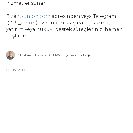
hizmetler sunar.
Bize
rt-union.com
adresinden veya Telegram
(@Rt_union) üzerinden ulaşarak iş kurma,
yatırım veya hukuki destek süreçlerinizi hemen
başlatın!
Chukavin Pavel - RT UK'nin yönetici ortağı
19.05.2025