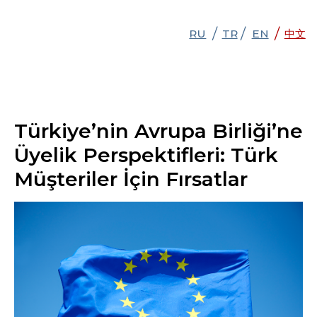
/
/
/
RU
RU
TR
TR
EN
EN
中文
中文
Türkiye’nin Avrupa Birliği’ne
Üyelik Perspektifleri: Türk
Müşteriler İçin Fırsatlar