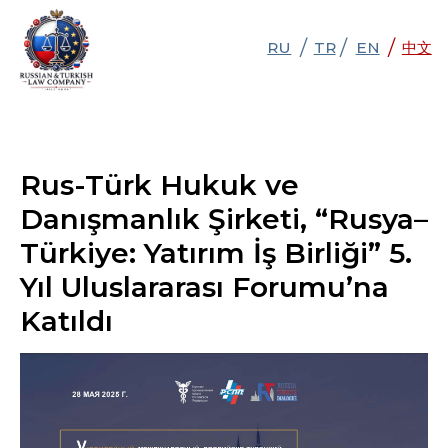
/
/
/
RU
RU
TR
TR
EN
EN
中文
中文
Rus-Türk Hukuk ve
Danışmanlık Şirketi, “Rusya–
Türkiye: Yatırım İş Birliği” 5.
Yıl Uluslararası Forumu’na
Katıldı