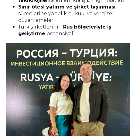
teknolojileri
alanlarında iş birliği fırsatları,
Sınır ötesi yatırım ve şirket taşınması
süreçlerine yönelik hukuki ve vergisel
düzenlemeler,
Türk şirketlerinin
Rus bölgeleriyle iş
geliştirme
potansiyeli.