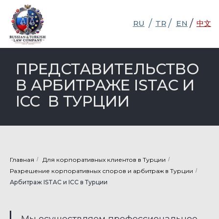
/
/
/
/
RU
RU
TR
TR
EN
EN
中文
中文
ПРЕДСТАВИТЕЛЬСТВО
В АРБИТРАЖЕ ISTAC И
ICC В ТУРЦИИ
Главная
/
Для корпоративных клиентов в Турции
/
Разрешение корпоративных споров и арбитраж в Турции
/
Арбитраж ISTAC и ICC в Турции