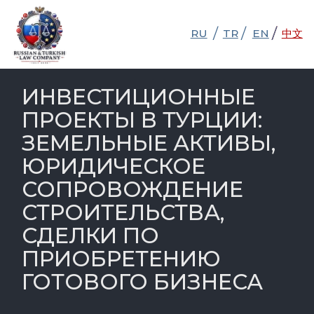
/
/
/
/
RU
RU
TR
TR
EN
EN
中文
中文
ИНВЕСТИЦИОННЫЕ
ПРОЕКТЫ В ТУРЦИИ:
ЗЕМЕЛЬНЫЕ АКТИВЫ,
ЮРИДИЧЕСКОЕ
СОПРОВОЖДЕНИЕ
СТРОИТЕЛЬСТВА,
СДЕЛКИ ПО
ПРИОБРЕТЕНИЮ
ГОТОВОГО БИЗНЕСА