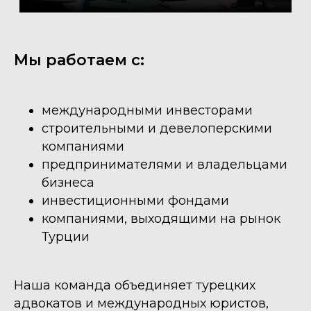
Мы работаем с:
международными инвесторами
строительными и девелоперскими
компаниями
предпринимателями и владельцами
бизнеса
Подбор и юридическое
инвестиционными фондами
сопровождение покупки
земельных участков под
компаниями, выходящими на рынок
строительство в Турции
Турции
Подробнее
Наша команда объединяет турецких
адвокатов и международных юристов,