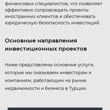
Поиск и юридическое
финансовых специалистов, что позволяет
сопровождение покупки
эффективно сопровождать проекты
готового бизнеса в Турции
иностранных клиентов и обеспечивать
юридическую безопасность инвестиций.
Подробнее
Основные направления
Юридическое сопровождение
инвестиционных проектов
строительства в Турции и
выход компаний на турецкий
рынок
Ниже представлены основные услуги,
Подробнее
которые мы оказываем инвесторам и
компаниям, работающим на рынке
недвижимости и бизнеса в Турции.
Поиск, сопровождение
покупки и аренды
коммерческой
недвижимости в Турции