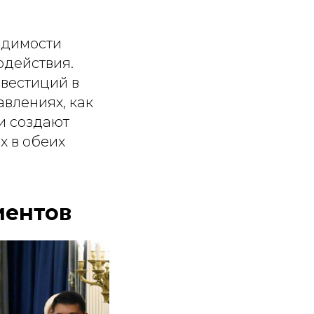
одимости
одействия.
вестиций в
авлениях, как
и создают
х в обеих
иентов