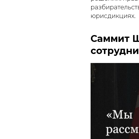
разбирательст
юрисдикциях.
Саммит Ш
сотрудни