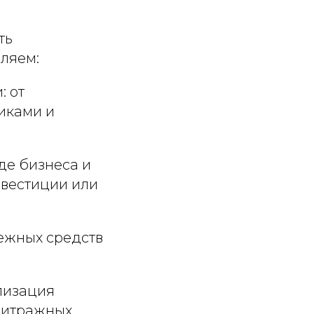
ть
ляем:
: от
иками и
де бизнеса и
нвестиции или
нежных средств
лизация
битражных