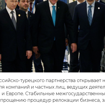
ссийско-турецкого партнерства открывает 
я компаний и частных лиц, ведущих деятел
и и Европе. Стабильные межгосударственн
упрощению процедур релокации бизнеса, з