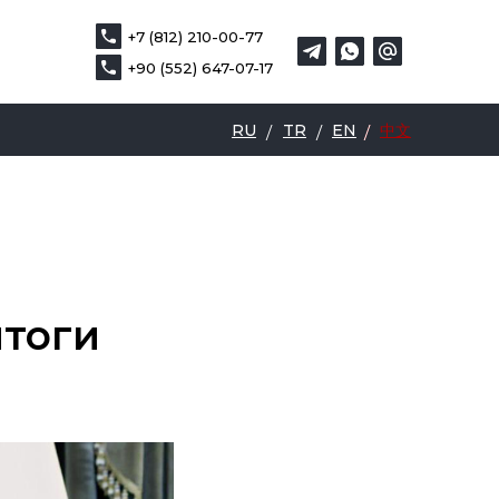
+7 (812) 210-00-77
+7 (812) 210-00-77
EN
中文
+90 (552) 647-07-17
+90 (552) 647-07-17
RU
TR
EN
中文
/
/
/
/
итоги