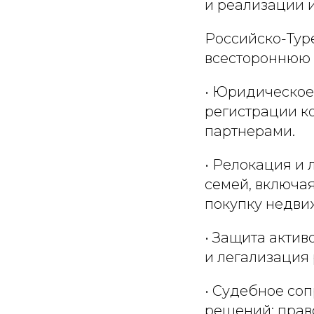
и реализации 
Российско-Тур
всестороннюю 
• Юридическое
регистрации к
партнерами.
• Релокация и 
семей, включа
покупку недви
• Защита актив
и легализация
• Судебное со
решений: прав