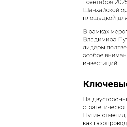
1 сентября 202
Шанхайской ор
площадкой для
В рамках меро
Владимира Пут
лидеры подтвер
особое внимани
инвестиций.
Ключевые
На двусторонн
стратегическо
Путин отметил,
как газопровод