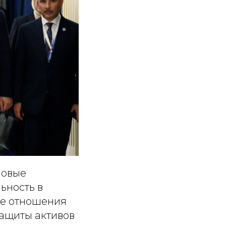
новые
ьность в
ые отношения
ащиты активов