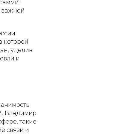
 саммит
й важной
оссии
а которой
ан, уделив
говли и
начимость
й. Владимир
сфере, такие
е связи и