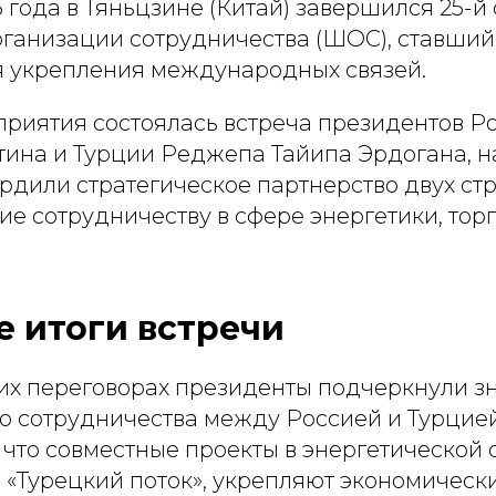
5 года в Тяньцзине (Китай) завершился 25-й
ганизации сотрудничества (ШОС), ставши
 укрепления международных связей.
приятия состоялась встреча президентов Р
ина и Турции Реджепа Тайипа Эрдогана, н
дили стратегическое партнерство двух стр
е сотрудничеству в сфере энергетики, тор
 итоги встречи
их переговорах президенты подчеркнули з
го сотрудничества между Россией и Турцие
 что совместные проекты в энергетической 
 «Турецкий поток», укрепляют экономически