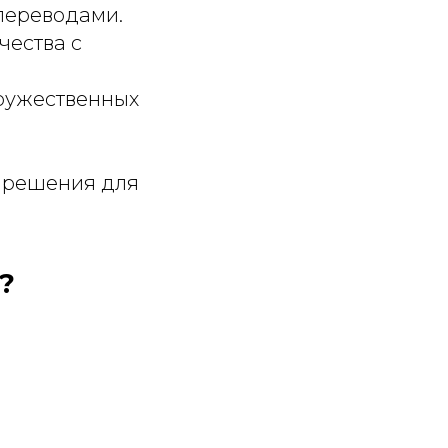
переводами.
чества с
дружественных
т решения для
?