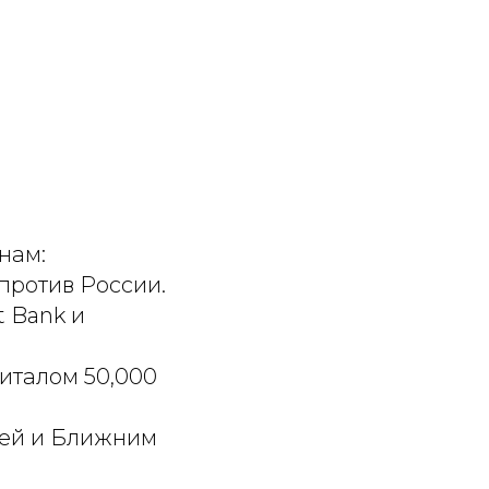
нам:
против России.
t Bank и
апиталом 50,000
ией и Ближним