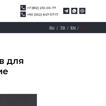
+7 (812) 210-00-77
+7 (812) 210-00-77
EN
中文
+90 (552) 647-07-17
+90 (552) 647-07-17
RU
TR
EN
中文
/
/
/
/
в для
ие