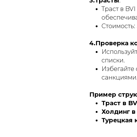
3.Трасты
:
Траст в BV
обеспечива
Стоимость: 
4.Проверка к
Используйт
списки.
Избегайте 
санкциями
Пример стру
Траст в BV
Холдинг 
Турецкая 