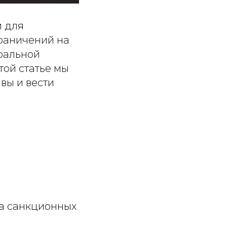
и для
граничений на
ральной
той статье мы
вы и вести
та санкционных