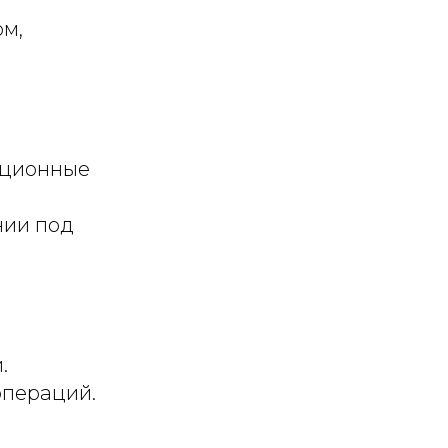
ом,
кционные
нии под
.
 операций.