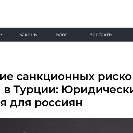
RU
TR
Законы
Блог
Контакты
Законы
Блог
Контакты
ие санкционных риско
 в Турции: Юридическ
я для россиян