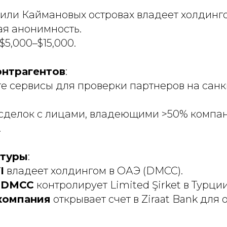
I или Каймановых островах владеет холдинг
я анонимность.
$5,000–$15,000.
онтрагентов
:
е сервисы для проверки партнеров на сан
сделок с лицами, владеющими >50% компа
.
ктуры
:
I
владеет холдингом в ОАЭ (DMCC).
в DMCC
контролирует Limited Şirket в Турции
компания
открывает счет в Ziraat Bank для