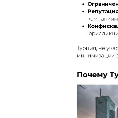
Ограниче
Репутаци
компаниями
Конфискац
юрисдикци
Турция, не уча
минимизации э
Почему Ту