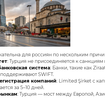
кательна для россиян по нескольким причи
тет
: Турция не присоединяется к санкциям 
банковская система
: Банки, такие как Ziraa
 поддерживают SWIFT.
егистрация компаний
: Limited Şirket с к
ется за 5–10 дней.
рынкам
: Турция — мост между Европой, Аз