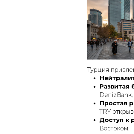
Турция привле
Нейтрали
Развитая 
DenizBank,
Простая р
TRY открыва
Доступ к 
Востоком.