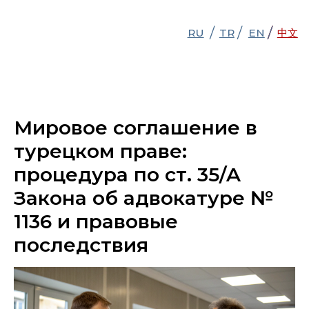
/
/
/
/
RU
RU
TR
TR
EN
EN
中文
中文
Мировое соглашение в
турецком праве:
процедура по ст. 35/A
Закона об адвокатуре №
1136 и правовые
последствия