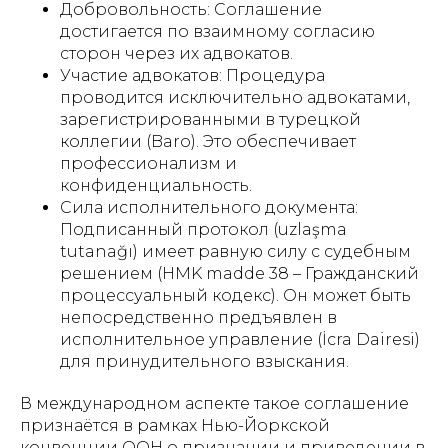
Добровольность: Соглашение
достигается по взаимному согласию
сторон через их адвокатов.
Участие адвокатов: Процедура
проводится исключительно адвокатами,
зарегистрированными в турецкой
коллегии (Baro). Это обеспечивает
профессионализм и
конфиденциальность.
Сила исполнительного документа:
Подписанный протокол (uzlaşma
tutanağı) имеет равную силу с судебным
решением (HMK madde 38 – Гражданский
процессуальный кодекс). Он может быть
непосредственно предъявлен в
исполнительное управление (İcra Dairesi)
для принудительного взыскания.
В международном аспекте такое соглашение
признаётся в рамках Нью-Йоркской
конвенции ООН о признании и приведении в