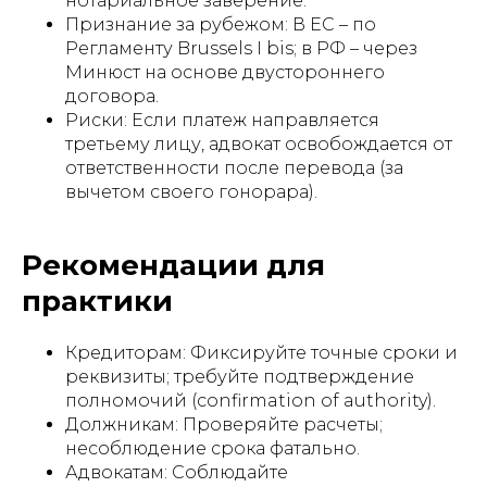
нотариальное заверение.
Признание за рубежом: В ЕС – по
КОНСУЛЬТАЦИЯ ПО
Регламенту Brussels I bis; в РФ – через
ЮРИДИЧЕСКИМ
Минюст на основе двустороннего
ВОПРОСАМ В ТУРЦИИ
договора.
Риски: Если платеж направляется
Запишитесь на консультацию -
третьему лицу, адвокат освобождается от
свяжитесь с нами любым удобным Вам
ответственности после перевода (за
способом
вычетом своего гонорара).
Рекомендации для
ЗАПИСЬ НА КОНСУЛЬТАЦИЮ
практики
Кредиторам: Фиксируйте точные сроки и
реквизиты; требуйте подтверждение
полномочий (confirmation of authority).
Должникам: Проверяйте расчеты;
несоблюдение срока фатально.
© 2023 Российско-Турецкая
Адвокатам: Соблюдайте
Юридическая Компания